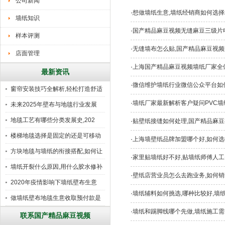
公司新闻
·
想做墙纸生意,墙纸经销商如何选择
墙纸知识
·
国产精品麻豆视频无缝麻豆三级片
样本评测
·
无缝墙布怎么贴,国产精品麻豆视频
店面管理
·
上海国产精品麻豆视频墙纸厂家全
最新资讯
·
微信维护墙纸行业微信公众平台如
窗帘安装技巧全解析,轻松打造舒适
·
墙纸厂家最新解析客户疑问PVC墙
未来2025年壁布与地毯行业发展
地毯工艺有哪些分类发展史,202
·
贴壁纸接缝如何处理,国产精品麻豆视
楼梯地毯选择是固定的还是可移动
·
上海墙壁纸品牌加盟哪个好,如何选
好
方块地毯与墙纸的衔接搭配,如何让
·
家里贴墙纸好不好,贴墙纸师傅人工
墙纸开裂什么原因,用什么胶水修补
·
壁纸店营业员怎么去跑业务,如何销
2020年疫情影响下墙纸壁布生意
·
墙纸辅料如何挑选,哪种比较好,墙
做墙纸壁布地毯生意收取预付款是
·
墙纸和踢脚线哪个先做,墙纸施工需
行
联系国产精品麻豆视频