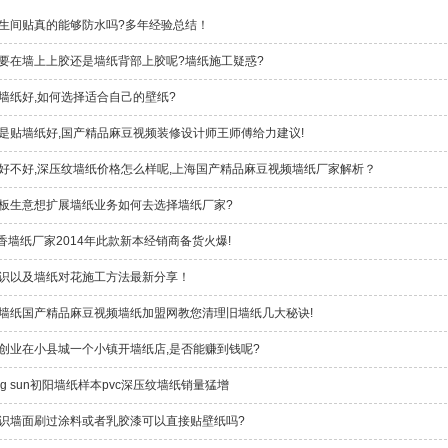
生间贴真的能够防水吗?多年经验总结！
要在墙上上胶还是墙纸背部上胶呢?墙纸施工疑惑?
墙纸好,如何选择适合自己的壁纸?
是贴墙纸好,国产精品麻豆视频装修设计师王师傅给力建议!
好不好,深压纹墙纸价格怎么样呢,上海国产精品麻豆视频墙纸厂家解析？
、地板生意想扩展墙纸业务如何去选择墙纸厂家?
O提香墙纸厂家2014年此款新本经销商备货火爆!
识以及墙纸对花施工方法最新分享！
墙纸国产精品麻豆视频墙纸加盟网教您清理旧墙纸几大秘诀!
创业在小县城一个小镇开墙纸店,是否能赚到钱呢?
ning sun初阳墙纸样本pvc深压纹墙纸销量猛增
识墙面刷过涂料或者乳胶漆可以直接贴壁纸吗?