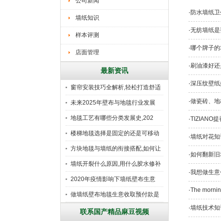
公司新闻
·
防水墙纸卫
墙纸知识
·
无纺墙纸是
样本评测
·
哪个牌子的
店面管理
·
刷油漆好还
最新资讯
·
深压纹壁纸
窗帘安装技巧全解析,轻松打造舒适
·
做瓷砖
未来2025年壁布与地毯行业发展
地毯工艺有哪些分类发展史,202
·
TIZIAN
楼梯地毯选择是固定的还是可移动
·
墙纸对花知
好
方块地毯与墙纸的衔接搭配,如何让
·
如何翻新旧
墙纸开裂什么原因,用什么胶水修补
·
我想做生意
2020年疫情影响下墙纸壁布生意
·
The mor
做墙纸壁布地毯生意收取预付款是
·
墙纸技术知
行
联系国产精品麻豆视频