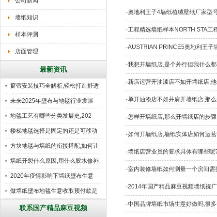
公司新闻
·
奥地利王子4墙纸植绒壁纸厂家型
墙纸知识
·
工程精选墙纸样本NORTH STA
样本评测
·
AUSTRIAN PRINCE5奥地
店面管理
·
我想开墙纸店,是个外行但我什么都
最新资讯
·
新店运营开油漆店不如开墙纸店,他
窗帘安装技巧全解析,轻松打造舒适
·
单开油漆店不如并肩开墙纸店,那么
未来2025年壁布与地毯行业发展
地毯工艺有哪些分类发展史,202
·
怎样开墙纸店,那么开墙纸店的步骤
楼梯地毯选择是固定的还是可移动
·
如何开墙纸店,墙纸实体店如何运营
好
方块地毯与墙纸的衔接搭配,如何让
·
墙纸店营业员的要求具体有哪些呢
墙纸开裂什么原因,用什么胶水修补
·
室内装修墙纸如何测量一个房间需
2020年疫情影响下墙纸壁布生意
·
2014年国产精品麻豆视频墙纸祝
做墙纸壁布地毯生意收取预付款是
·
中国品牌墙纸市场生意好做吗,很多
行
联系国产精品麻豆视频