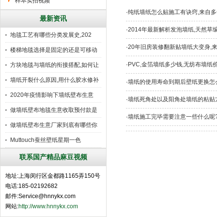
样本实拍视频
·
纯纸墙纸怎么贴施工有诀窍,来自多
最新资讯
·
2014年最新解析发泡墙纸,天然草
地毯工艺有哪些分类发展史,202
·
20年旧房装修翻新贴墙纸大变身,来
楼梯地毯选择是固定的还是可移动
好
·
PVC,金箔墙纸多少钱,无纺布墙纸价
方块地毯与墙纸的衔接搭配,如何让
墙纸开裂什么原因,用什么胶水修补
·
墙纸的使用寿命到期后壁纸更换怎
2020年疫情影响下墙纸壁布生意
·
墙纸死角处以及阳角处墙纸的粘贴方
做墙纸壁布地毯生意收取预付款是
·
墙纸施工完毕需要注意一些什么呢?施
行
做墙纸壁布生意厂家到底有哪些你
所
Muttouch蚕丝壁纸星期一色
联系国产精品麻豆视频
地址:上海闵行区金都路1165弄150号
电话:185-02192682
邮件:Service@hnnykx.com
网站:
http://www.hnnykx.com