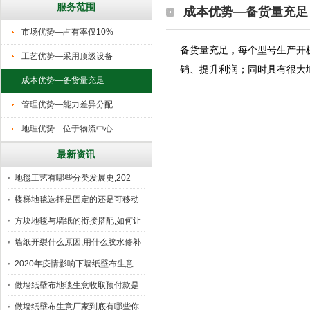
服务范围
成本优势—备货量充足
市场优势—占有率仅10%
备货量充足，每个型号生产
工艺优势—采用顶级设备
销、提升利润；同时具
成本优势—备货量充足
管理优势—能力差异分配
地理优势—位于物流中心
最新资讯
地毯工艺有哪些分类发展史,202
楼梯地毯选择是固定的还是可移动
好
方块地毯与墙纸的衔接搭配,如何让
墙纸开裂什么原因,用什么胶水修补
2020年疫情影响下墙纸壁布生意
做墙纸壁布地毯生意收取预付款是
行
做墙纸壁布生意厂家到底有哪些你