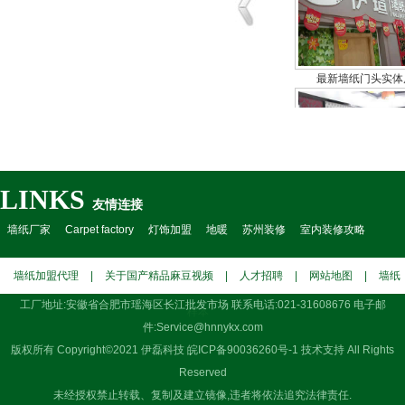
最新墙纸门头实体
LINKS
友情连接
小空间墙纸专卖装
墙纸厂家
Carpet factory
灯饰加盟
地暖
苏州装修
室内装修攻略
墙纸加盟代理
|
关于国产精品麻豆视频
|
人才招聘
|
网站地图
|
墙纸
工厂地址:安徽省合肥市瑶海区长江批发市场 联系电话:021-31608676 电子邮
样本
件:Service@hnnykx.com
版权所有 Copyright©2021 伊磊科技
皖ICP备90036260号-1
技术支持 All Rights
Reserved
未经授权禁止转载、复制及建立镜像,违者将依法追究法律责任.