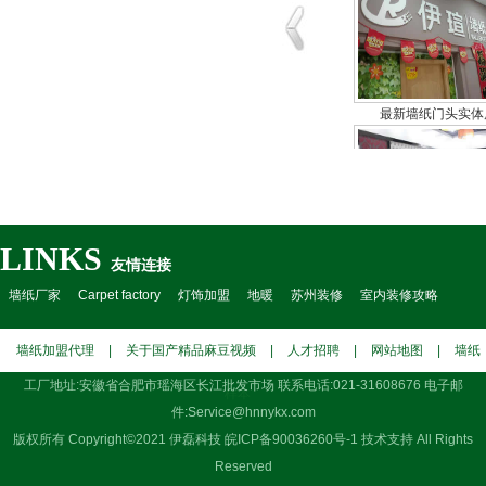
最新墙纸门头实体
LINKS
友情连接
小空间墙纸专卖装
墙纸厂家
Carpet factory
灯饰加盟
地暖
苏州装修
室内装修攻略
墙纸加盟代理
|
关于国产精品麻豆视频
|
人才招聘
|
网站地图
|
墙纸
工厂地址:安徽省合肥市瑶海区长江批发市场 联系电话:021-31608676 电子邮
样本
件:Service@hnnykx.com
版权所有 Copyright©2021 伊磊科技
皖ICP备90036260号-1
技术支持 All Rights
Reserved