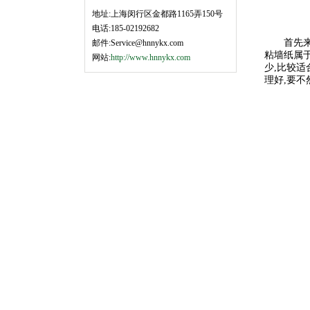
地址:上海闵行区金都路1165弄150号
电话:185-02192682
首先来谈
邮件:Service@hnnykx.com
粘墙纸属于
网站:
http://www.hnnykx.com
少,比较适
理好,要不