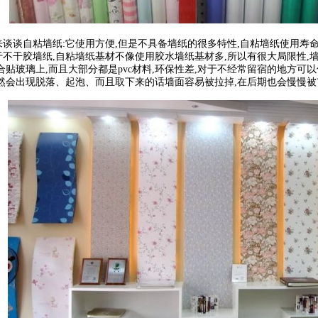
谈自粘墙纸:它使用方便,但是不具备墙纸的很多特性,自粘墙纸使用寿命
不干胶墙纸,自粘墙纸基材不像使用胶水墙纸基材多,所以有很大局限性,
合贴玻璃上,而且大部分都是pvc材料,环保性差,对于不经常留宿的地方可
然会出现脱落、起泡、而且取下来的话墙面容易被拉掉,在后期也会慢慢被