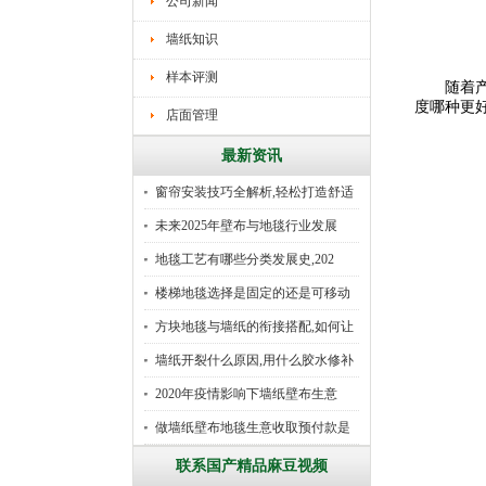
公司新闻
墙纸知识
样本评测
随着产品
度哪种更
店面管理
最新资讯
窗帘安装技巧全解析,轻松打造舒适
未来2025年壁布与地毯行业发展
地毯工艺有哪些分类发展史,202
楼梯地毯选择是固定的还是可移动
好
方块地毯与墙纸的衔接搭配,如何让
墙纸开裂什么原因,用什么胶水修补
2020年疫情影响下墙纸壁布生意
做墙纸壁布地毯生意收取预付款是
行
联系国产精品麻豆视频