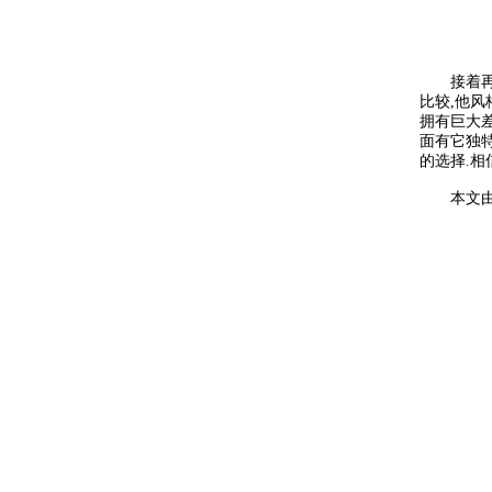
接着再来
比较,他风格
拥有巨大差
面有它独特
的选择.相
本文由国产