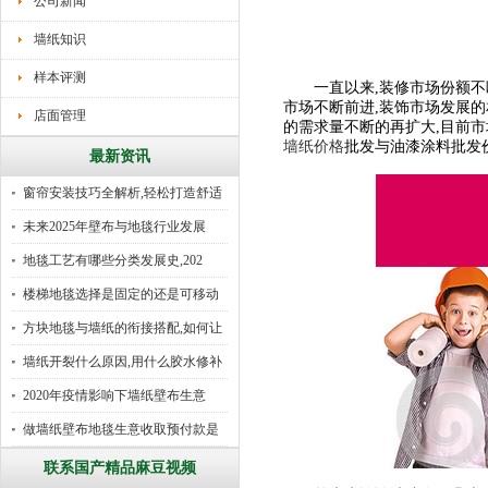
公司新闻
墙纸知识
样本评测
一直以来,装修市场份额不断
市场不断前进,装饰市场发展的相
店面管理
的需求量不断的再扩大,目前
墙纸价格
批发与油漆涂料批发
最新资讯
窗帘安装技巧全解析,轻松打造舒适
未来2025年壁布与地毯行业发展
地毯工艺有哪些分类发展史,202
楼梯地毯选择是固定的还是可移动
好
方块地毯与墙纸的衔接搭配,如何让
墙纸开裂什么原因,用什么胶水修补
2020年疫情影响下墙纸壁布生意
做墙纸壁布地毯生意收取预付款是
行
联系国产精品麻豆视频