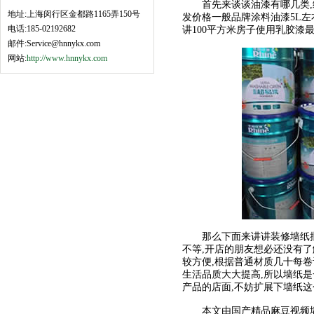
首先来谈谈油漆有哪几类,细分
地址:上海闵行区金都路1165弄150号
发价格一般品牌涂料油漆5L左右差
电话:185-02192682
讲100平方米房子使用乳胶漆最少使
邮件:Service@hnnykx.com
网站:
http://www.hnnykx.com
那么下面来讲讲装修墙纸批发价
不等,开店的朋友想必还没有了
较方便,根据普通材质几十每卷计
生活品质大大提高,所以墙纸是
产品的店面,不妨扩展下墙纸这
本文由国产精品麻豆视频墙纸