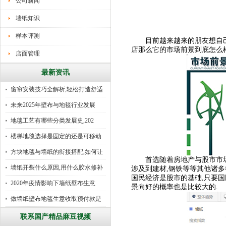
公司新闻
墙纸知识
样本评测
目前越来越来的朋友想自己创
店
那么它的市场前景到底怎么
店面管理
最新资讯
窗帘安装技巧全解析,轻松打造舒适
未来2025年壁布与地毯行业发展
地毯工艺有哪些分类发展史,202
楼梯地毯选择是固定的还是可移动
好
方块地毯与墙纸的衔接搭配,如何让
首选随着房地产与股市市场相
墙纸开裂什么原因,用什么胶水修补
涉及到建材,钢铁等等其他诸多
国民经济是股市的基础,只要国
2020年疫情影响下墙纸壁布生意
景向好的概率也是比较大的.
做墙纸壁布地毯生意收取预付款是
行
联系国产精品麻豆视频