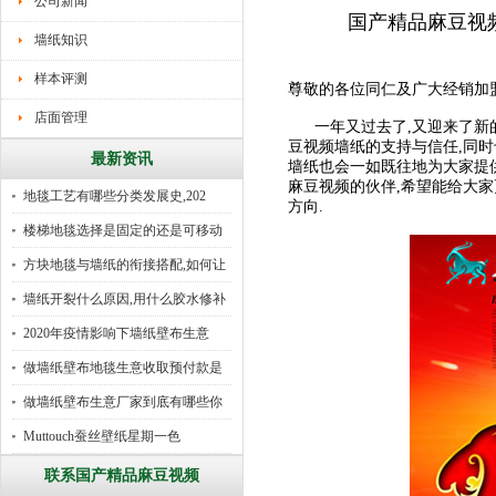
公司新闻
国产精品麻豆视频
墙纸知识
样本评测
尊敬的各位同仁及广大经销加盟
店面管理
一年又过去了,又迎来了新的一年
豆视频墙纸的支持与信任,同
最新资讯
墙纸也会一如既往地为大家提供
麻豆视频的伙伴,希望能给大家更多实实在
地毯工艺有哪些分类发展史,202
方向.
楼梯地毯选择是固定的还是可移动
好
方块地毯与墙纸的衔接搭配,如何让
墙纸开裂什么原因,用什么胶水修补
2020年疫情影响下墙纸壁布生意
做墙纸壁布地毯生意收取预付款是
行
做墙纸壁布生意厂家到底有哪些你
所
Muttouch蚕丝壁纸星期一色
联系国产精品麻豆视频