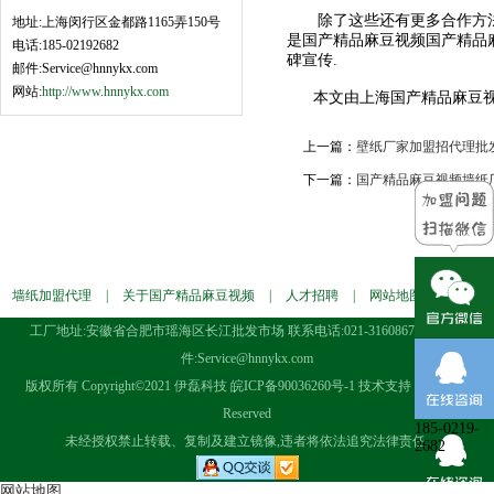
除了这些还有更多合作方法,当
地址:上海闵行区金都路1165弄150号
是国产精品麻豆视频国产精品
电话:185-02192682
碑宣传.
邮件:Service@hnnykx.com
网站:
http://www.hnnykx.com
本文由上海国产精品麻豆视频
上一篇：
壁纸厂家加盟招代理批发
下一篇：
国产精品麻豆视频墙纸厂
墙纸加盟代理
|
关于国产精品麻豆视频
|
人才招聘
|
网站地图
|
墙纸样
工厂地址:安徽省合肥市瑶海区长江批发市场 联系电话:021-31608676 电子邮
本
件:Service@hnnykx.com
版权所有 Copyright©2021 伊磊科技
皖ICP备90036260号-1
技术支持 All Rights
Reserved
185-0219-
未经授权禁止转载、复制及建立镜像,违者将依法追究法律责任.
2682
网站地图