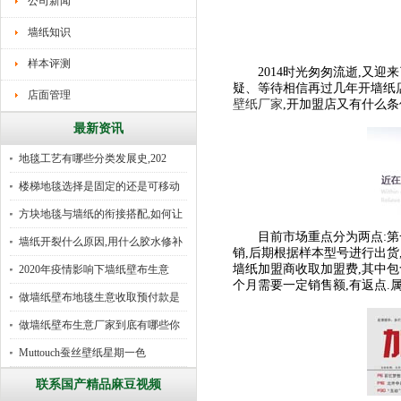
公司新闻
墙纸知识
样本评测
2014时光匆匆流逝,又迎来
疑、等待相信再过几年开
店面管理
壁纸厂家
,开加盟店又有什么条
最新资讯
地毯工艺有哪些分类发展史,202
楼梯地毯选择是固定的还是可移动
好
方块地毯与墙纸的衔接搭配,如何让
目前市场重点分为两点:第一
墙纸开裂什么原因,用什么胶水修补
销,后期根据样本型号进行出货
墙纸加盟商收取加盟费,其中包
2020年疫情影响下墙纸壁布生意
个月需要一定销售额,有返点.
做墙纸壁布地毯生意收取预付款是
行
做墙纸壁布生意厂家到底有哪些你
所
Muttouch蚕丝壁纸星期一色
联系国产精品麻豆视频