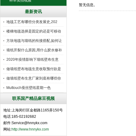
样本实拍视频
暂无信息。
最新资讯
地毯工艺有哪些分类发展史,202
楼梯地毯选择是固定的还是可移动
好
方块地毯与墙纸的衔接搭配,如何让
墙纸开裂什么原因,用什么胶水修补
2020年疫情影响下墙纸壁布生意
做墙纸壁布地毯生意收取预付款是
行
做墙纸壁布生意厂家到底有哪些你
所
Muttouch蚕丝壁纸星期一色
联系国产精品麻豆视频
地址:上海闵行区金都路1165弄150号
电话:185-02192682
邮件:Service@hnnykx.com
网站:
http://www.hnnykx.com