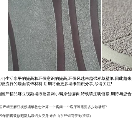
生活水平的提高和环保意识的提高,环保风越来越强稻草壁纸,因此越来越
较流行的墙面装饰材料.后期将会更多墙纸知识分享,尽请关注!
产精品麻豆视频墙纸批发网小编原创编辑,转载请注明链接,期待与您合
国产精品麻豆视频墙纸教您计算一个房间一个客厅等需要多少卷墙纸?
20年旧房装修翻新贴墙纸大变身,来自山东经销商亲测(投稿)