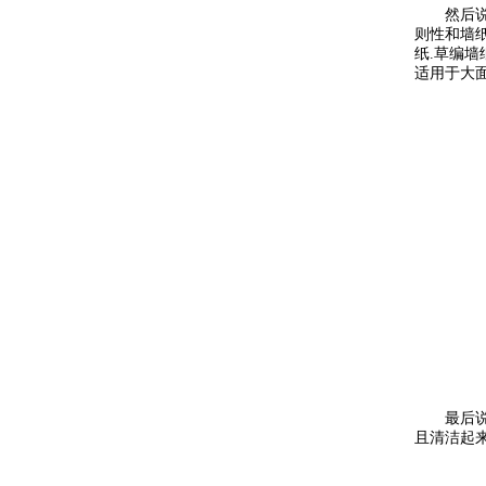
然后说到天
则性和墙纸
纸.草编墙
适用于大面
最后说到沙
且清洁起