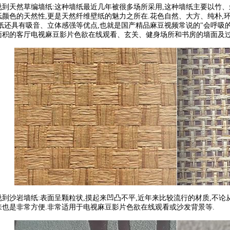
然草编墙纸:这种墙纸最近几年被很多场所采用,这种墙纸主要以竹、丝、麻
颜色的天然性,更是天然纤维壁纸的魅力之所在.花色自然、大方、纯朴
纸还具有吸音、立体感强等优点,也就是国产精品麻豆视频常说的"会呼
积的客厅电视麻豆影片色欲在线观看、玄关、健身场所和书房的墙面及
岩墙纸:表面呈颗粒状,摸起来凹凸不平,近年来比较流行的材质,不论从色泽
来也是非常方便.非常适用于电视麻豆影片色欲在线观看或沙发背景等.