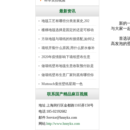
样本实拍视频
最新资讯
地毯工艺有哪些分类发展史,202
新的一年
与大家一
楼梯地毯选择是固定的还是可移动
首选说到
好
方块地毯与墙纸的衔接搭配,如何让
高发泡的
墙纸开裂什么原因,用什么胶水修补
2020年疫情影响下墙纸壁布生意
做墙纸壁布地毯生意收取预付款是
行
做墙纸壁布生意厂家到底有哪些你
所
Muttouch蚕丝壁纸星期一色
联系国产精品麻豆视频
地址:上海闵行区金都路1165弄150号
电话:185-02192682
邮件:Service@hnnykx.com
网站:
http://www.hnnykx.com