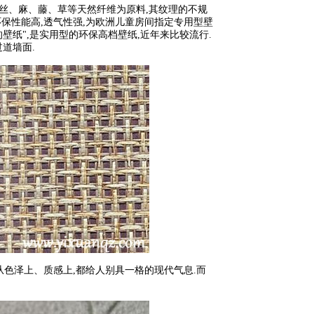
、藤、草等天然纤维为原料,其纹理的不规
,环保性能高,透气性强,为欧洲儿童房间指定专用型壁
吸的壁纸",是实用型的环保高档壁纸,近年来比较流行.
过道墙面.
上、质感上,都给人别具一格的现代气息.而